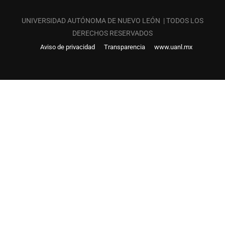
UNIVERSIDAD AUTÓNOMA DE NUEVO LEÓN | TODOS LOS
DERECHOS RESERVADOS
Aviso de privacidad
Transparencia
www.uanl.mx
¿QUIERES SER PARTE DE LAS
PREPARATORIAS UANL?